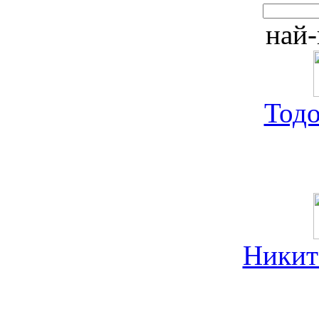
най-
Тод
Никит