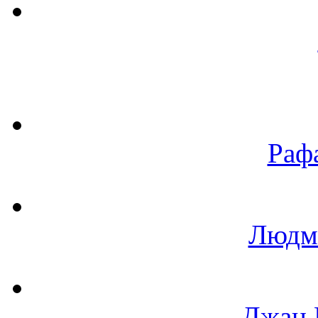
Раф
Людм
Джан 