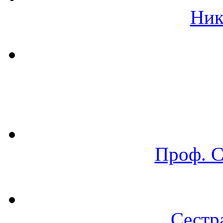
Ник
Проф. 
Сестр