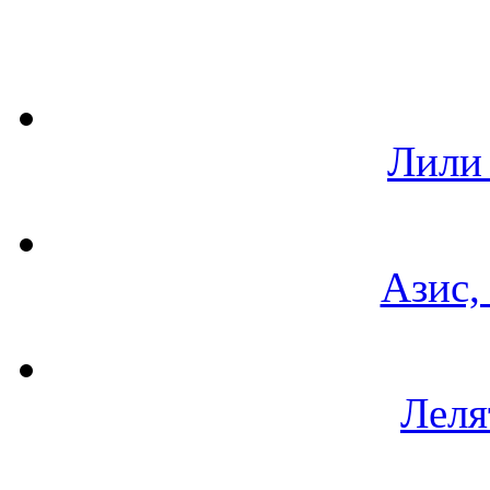
Лили
Азис,
Леля