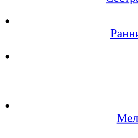
Ранн
Мел