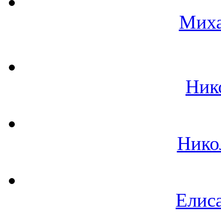
Миха
Ник
Нико
Елиса