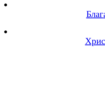
Благ
Хрис