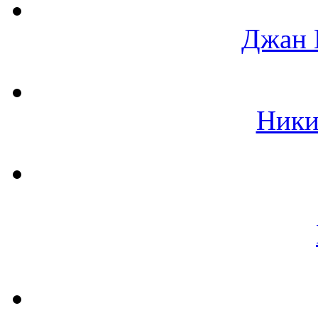
Джан 
Ники