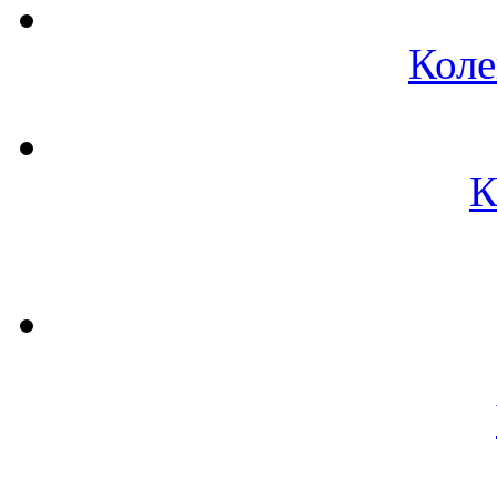
Коле
К