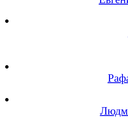
Раф
Людм