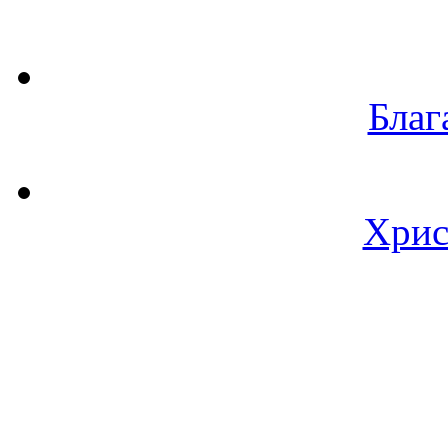
Благ
Хрис