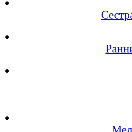
Сестр
Ранн
Мел