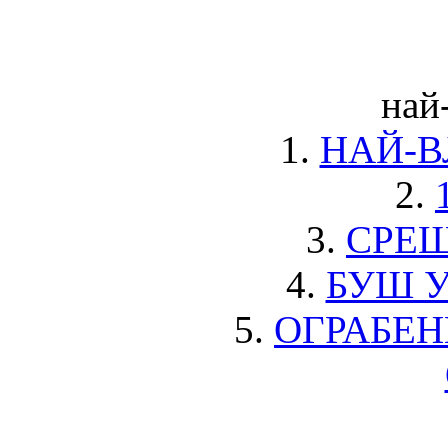
най
1.
НАЙ-В
2.
3.
СРЕЩ
4.
БУШ 
5.
ОГРАБЕ