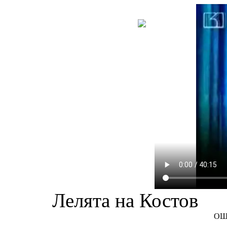
НОВА
КНИГА
Лелята на Костов
ОЩ