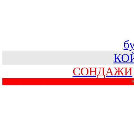
б
КО
СОНДАЖИ
Н