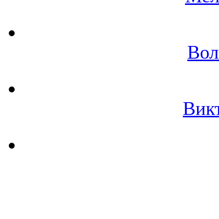
Вол
Вик