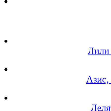
Лили
Азис,
Леля