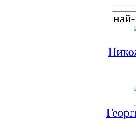
най-
Нико
Георг