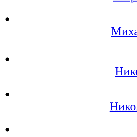
Миха
Ник
Нико