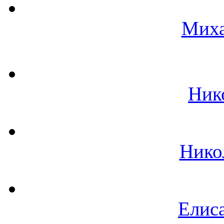
Миха
Ник
Нико
Елиса