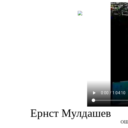
НОВА
КНИГА
Ернст Мулдашев
ОЩ