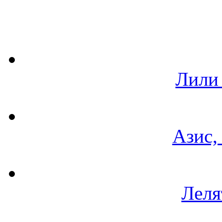
Лили
Азис,
Леля