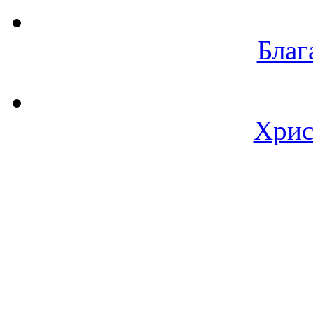
Благ
Хрис