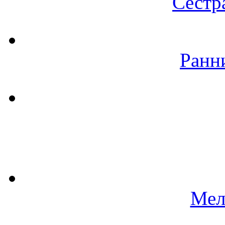
Сестр
Ранн
Мел