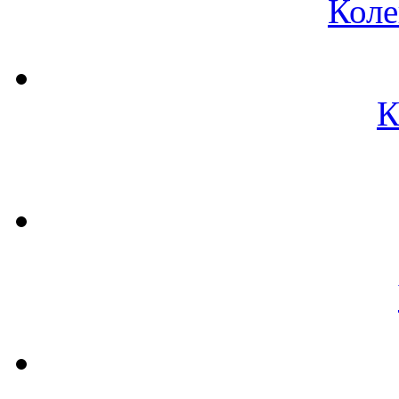
Коле
К