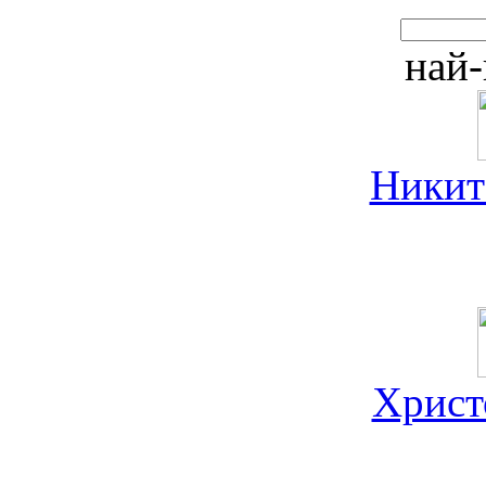
най-
Никит
Христ