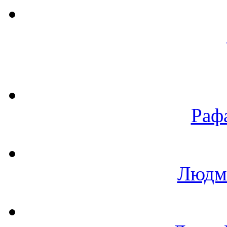
Раф
Людм