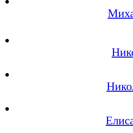
Миха
Ник
Нико
Елиса