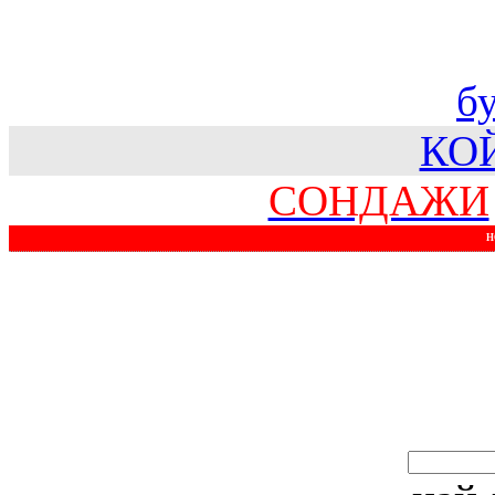
б
КО
СОНДАЖИ
Н