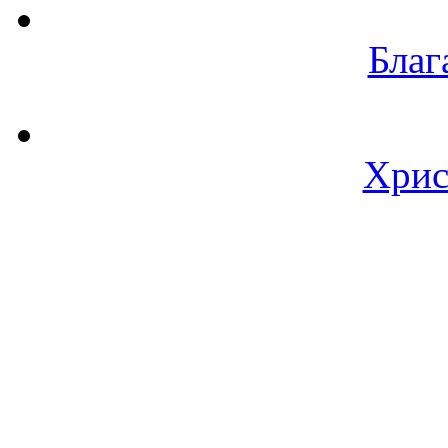
Благ
Хрис