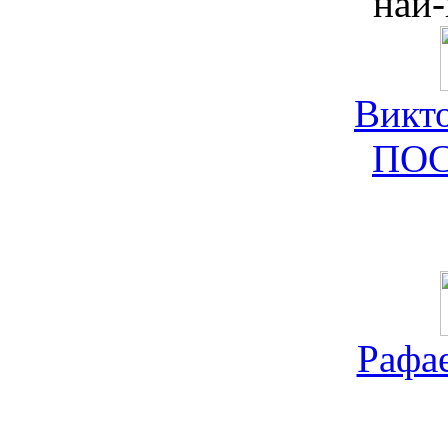
най-
Викт
ПО
Рафа