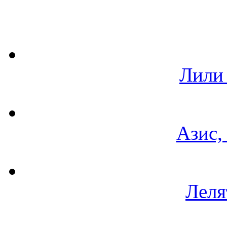
Лили
Азис,
Леля