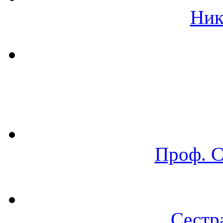
Ник
Проф. 
Сестр