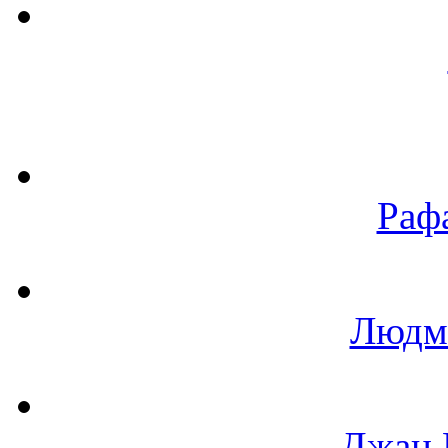
Раф
Людм
Джан 