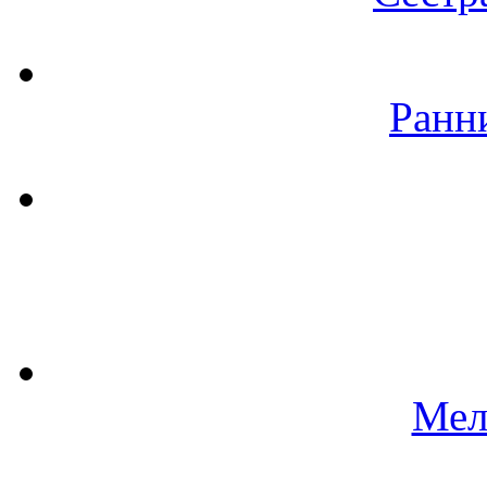
Ранн
Мел