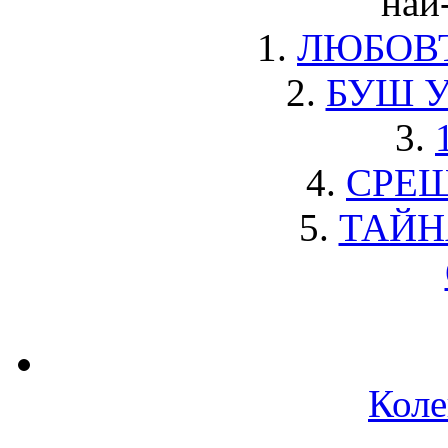
най
1.
ЛЮБОВТ
2.
БУШ 
3.
4.
СРЕЩ
5.
ТАЙН
Коле