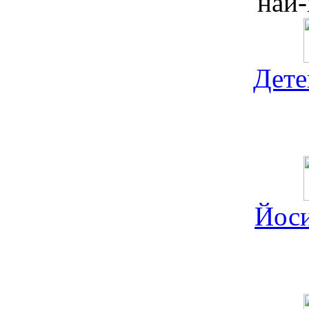
най-
Дете
Йос