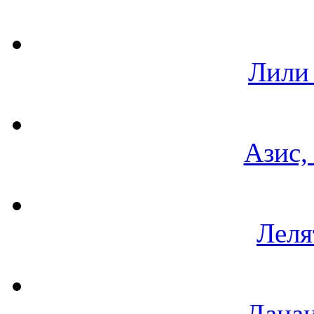
Лили
Азис,
Леля
Данаи