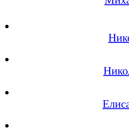
Ник
Нико
Елиса