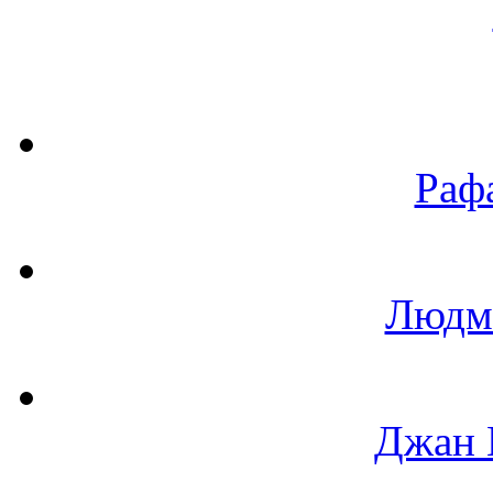
Раф
Людм
Джан 