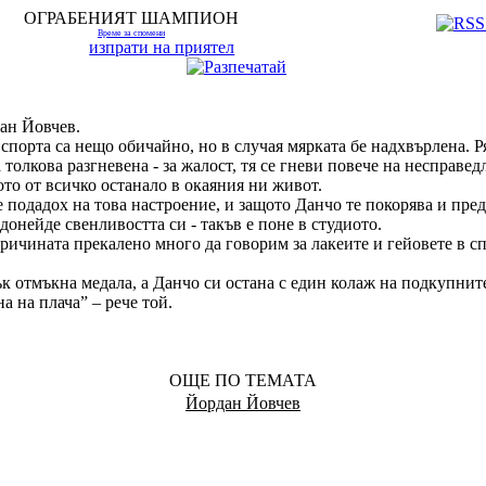
ОГРАБЕНИЯТ ШАМПИОН
Време за спомени
изпрати на приятел
ан Йовчев.
спорта са нещо обичайно, но в случая мярката бе надхвърлена. Р
 толкова разгневена - за жалост, тя се гневи повече на несправед
ото от всичко останало в окаяния ни живот.
е подадох на това настроение, и защото Данчо те покорява и пре
донейде свенливостта си - такъв е поне в студиото.
ричината прекалено много да говорим за лакеите и гейовете в сп
к отмъкна медала, а Данчо си остана с един колаж на подкупнит
а на плача” – рече той.
ОЩЕ ПО ТЕМАТА
Йордан Йовчев