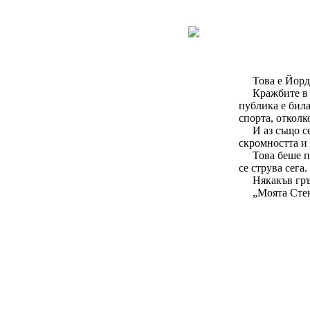
НОВА
КНИГА
Това е Йорд
Кражбите в 
публика е била
спорта, отколк
И аз също с
скромността и 
Това беше п
се струва сега.
Някакъв гръ
„Моята Стен