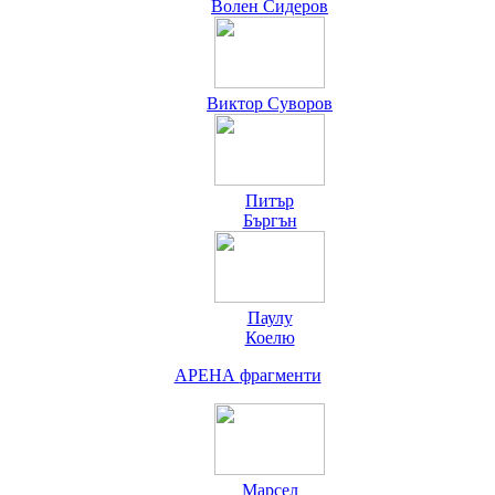
Волен Сидеров
Виктор Суворов
Питър
Бъргън
Паулу
Коелю
АРЕНА
фрагменти
Марсел