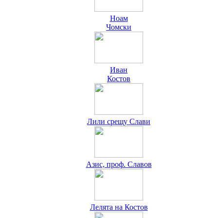
Ноам
Чомски
Иван
Костов
Лили срещу Слави
Азис, проф. Славов
Лелята на Костов