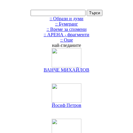
:: Образи и думи
:: Бумеранг
:: Време за спомени
:: АРЕНА - фрагменти
:: Още
най-гледаните
ВАНЧЕ МИХАЙЛОВ
Йосиф Петров