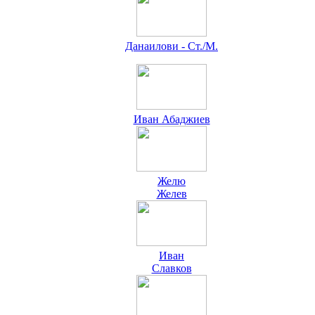
Данаилови - Ст./М.
Иван Абаджиев
Желю
Желев
Иван
Славков