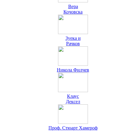
Вера
Кочовска
Зуека и
Рачков
Никола Филчев
Клаус
Дексел
Проф. Стюарт Хамероф