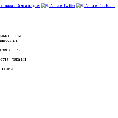
ядко нашата
ливостта в
дизвиква със
орта – така ми
е съдии.