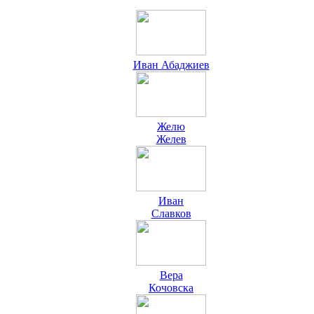
Иван Абаджиев
Желю
Желев
Иван
Славков
Вера
Кочовска