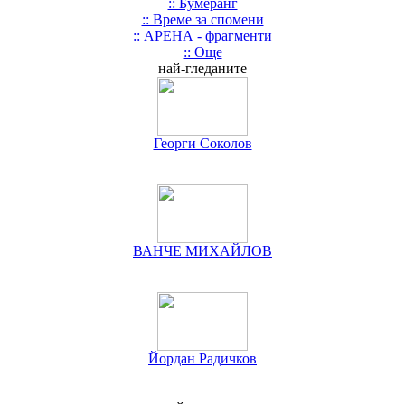
:: Бумеранг
:: Време за спомени
:: АРЕНА - фрагменти
:: Още
най-гледаните
Георги Соколов
ВАНЧЕ МИХАЙЛОВ
Йордан Радичков