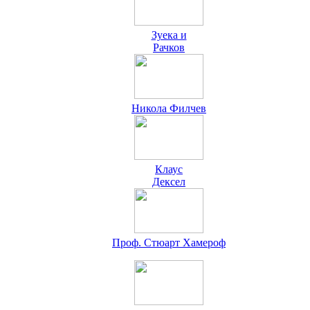
Зуека и
Рачков
Никола Филчев
Клаус
Дексел
Проф. Стюарт Хамероф