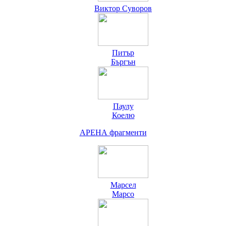
Виктор Суворов
Питър
Бъргън
Паулу
Коелю
АРЕНА
фрагменти
Марсел
Марсо