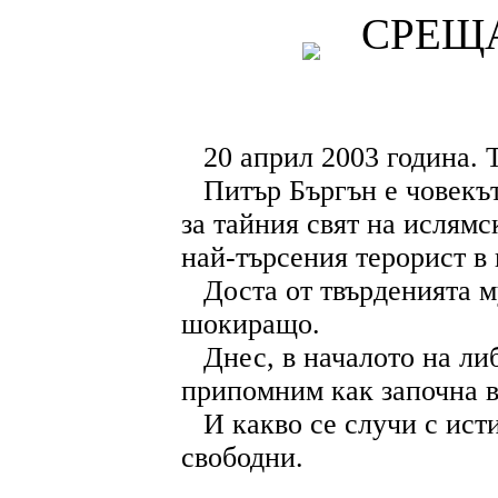
СРЕЩ
НОВА
КНИГА
20 април 2003 година.
Питър Бъргън е човекът
за тайния свят на ислямс
най-търсения терорист в
Доста от твърденията м
шокиращо.
Днес, в началото на ли
припомним как започна в
И какво се случи с ист
свободни.