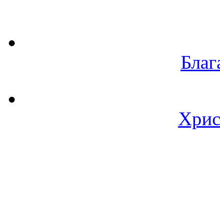
Благ
Хрис