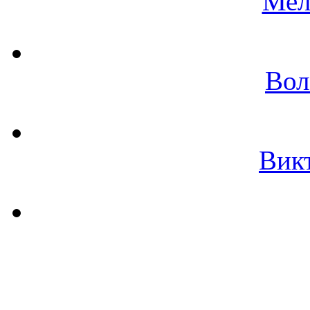
Мел
Вол
Вик