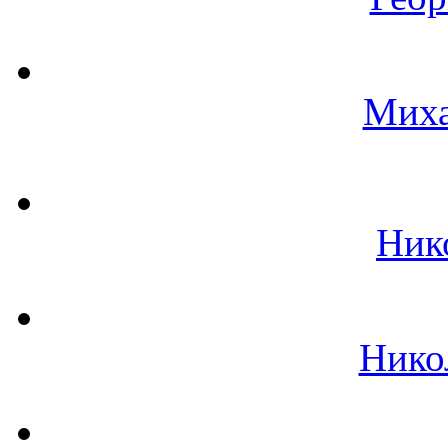
Миха
Ник
Нико