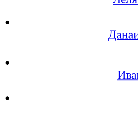
Данаи
Ива