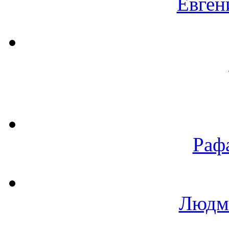
Евген
Раф
Людм