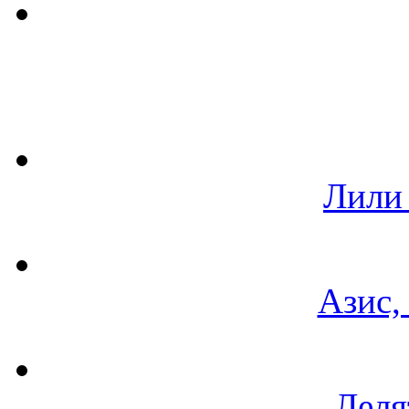
Лили
Азис,
Леля