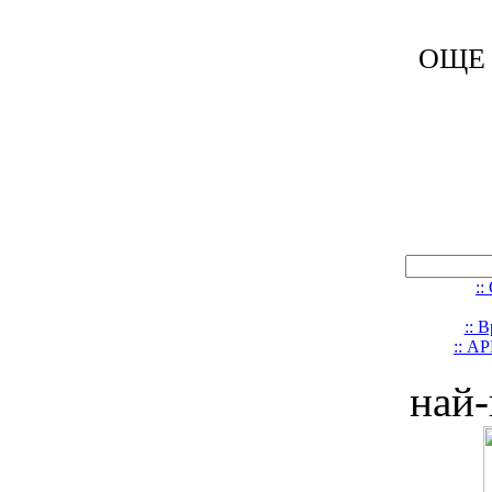
ОЩЕ 
::
:: 
:: А
най-