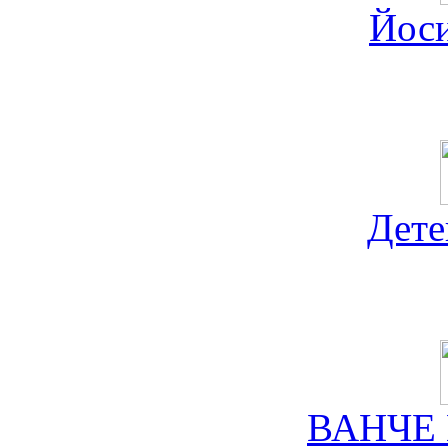
Йос
Дете
ВАНЧЕ