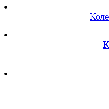
Коле
К